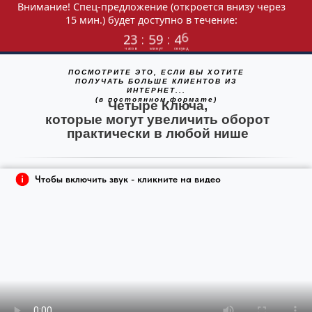
Внимание! Спец-предложение (откроется вниз
15 мин.) будет доступно в течение:
Мастер-класс
уже идет! Не закрывайте это окно иначе трансляция
прекратится!
2
3
:
5
9
:
4
ПОСМОТРИТЕ ЭТО, ЕСЛИ ВЫ ХОТИТЕ
часов
минут
секун
ПОЛУЧАТЬ БОЛЬШЕ КЛИЕНТОВ ИЗ
ИНТЕРНЕТ...
(в постоянном формате)
Четыре Ключа,
которые могут увеличить оборот
практически в любой нише
Чтобы включить звук - кликните на видео