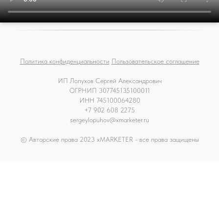
Политика конфиденциальности
Пользовательское соглашение
ИП Лопухов Сергей Александрович
ОГРНИП 307745135100011
ИНН 745100064280
+7 902 608 2275
sergeylopuhov@xmarketer.ru
© Авторские права 2023 xMARKETER - все права защищены