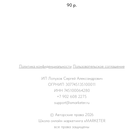
90
р.
Политика конфиденциальности
Пользовательское соглашение
ИП Лопухов Сергей Александрович
ОГРНИП 307745135100011
ИНН 745100064280
+7 902 608 2275
support@xmarketer.ru
© Авторские права 2026
Школа онлайн маркетинга xMARKETER
все права защищены