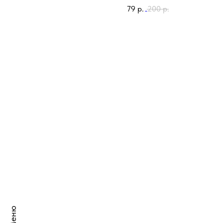
79
р.
200
р.
Меню