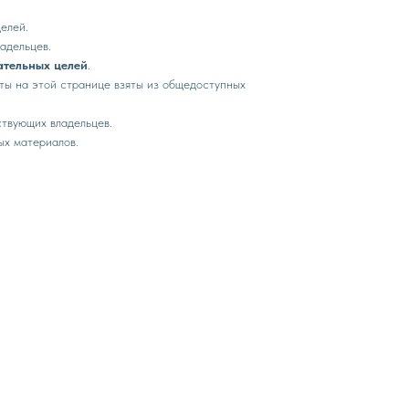
елей.
адельцев.
ательных целей
.
ты на этой странице взяты из общедоступных
ствующих владельцев.
ых материалов.