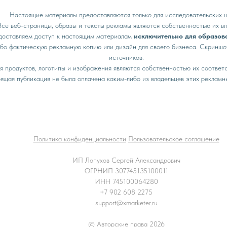
Настоящие материалы предоставляются только для исследовательских ц
Все веб-страницы, образы и тексты рекламы являются собственностью их вл
оставляем доступ к настоящим материалам
исключительно для образов
ибо фактическую рекламную копию или дизайн для своего бизнеса. Скриншо
источников.
я продуктов, логотипы и изображения являются собственностью их соответ
ящая публикация не была оплачена каким-либо из владельцев этих рекламн
Политика конфиденциальности
Пользовательское соглашение
ИП Лопухов Сергей Александрович
ОГРНИП 307745135100011
ИНН 745100064280
+7 902 608 2275
support@xmarketer.ru
© Авторские права 2026